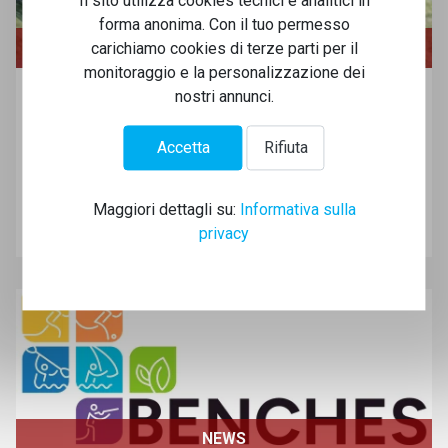
Il sito utilizza cookies tecnici e analitici in
forma anonima. Con il tuo permesso
NEWS
carichiamo cookies di terze parti per il
monitoraggio e la personalizzazione dei
Canoa Slalom - Campionato del
nostri annunci.
Mondo Junior e Under 23 - Cracovia
(POL)
Accetta
Rifiuta
Mondiale dolce amaro per gli atleti del Canoa Club Bologna!
Maggiori dettagli su:
Informativa sulla
Leggi tutto..
privacy
NEWS