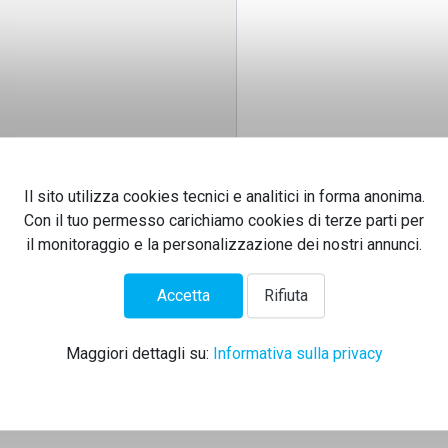
Il sito utilizza cookies tecnici e analitici in forma anonima.
Invia email
Con il tuo permesso carichiamo cookies di terze parti per
il monitoraggio e la personalizzazione dei nostri annunci.
numero di telefono per ogni informazione.
Accetta
Rifiuta
Maggiori dettagli su:
Informativa sulla privacy