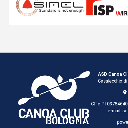
ASD Canoa Cl
Casalecchio di
CF e PI 03784640
e-mail:
se
powe