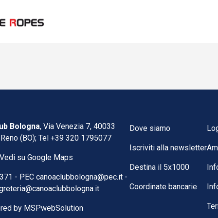
ub Bologna
, Via Venezia 7, 40033
Dove siamo
Lo
 Reno (BO); Tel
+39 320 1795077
Iscriviti alla newsletter
Am
Vedi su Google Maps
Destina il 5x1000
Inf
371 -
PEC
canoaclubbologna@pec.it
-
Coordinate bancarie
Inf
greteria@canoaclubbologna.it
Ter
red by
MSPwebSolution