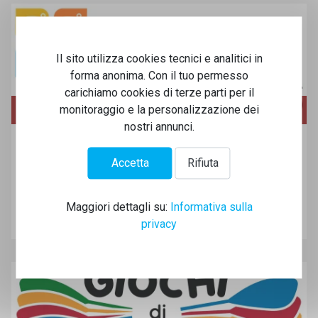
Il sito utilizza cookies tecnici e analitici in
forma anonima. Con il tuo permesso
carichiamo cookies di terze parti per il
monitoraggio e la personalizzazione dei
NEWS
nostri annunci.
Benches Point al Canoa Club Bologna
Accetta
Rifiuta
Nell'ambito del progetto Giochi di Pagaie, il Canoa Club
Bologna ha realizzato un Benches Point!
Maggiori dettagli su:
Informativa sulla
Leggi tutto..
privacy