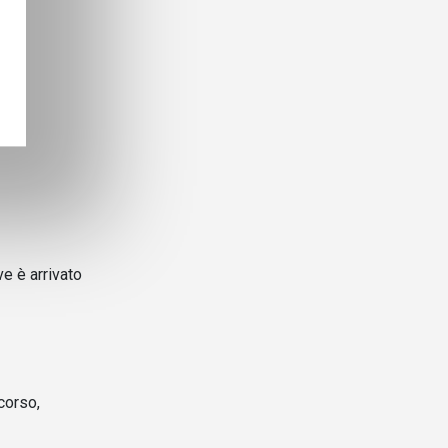
e è arrivato
scorso,