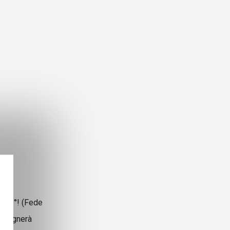
ato 3°! (Fede
 bisognerà