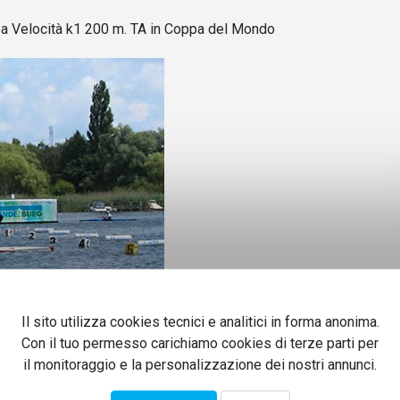
noa Velocità k1 200 m. TA in Coppa del Mondo
Il sito utilizza cookies tecnici e analitici in forma anonima.
Con il tuo permesso carichiamo cookies di terze parti per
opei di Paracanoa Velocità k1 200 m. TA a Brandeburgo, dove è arriv
il monitoraggio e la personalizzazione dei nostri annunci.
ente dell'Armata Rossa, 2°, entrambi sul podio anche ai mondiali: