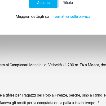
Accetta
Rifiuta
Maggiori dettagli su:
Informativa sulla privacy
ipato ai Campionati Mondiali di
Velocità k1 200 m. TA a Mosca, dov
e a tifare per i ragazzi del Polo a Firenze, perché, sino a l'anno 
ceva gli scatti per la conquista della palla a inizio tempo...?