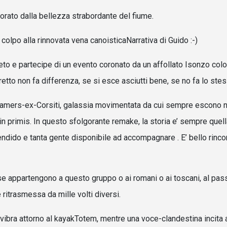
gorato dalla bellezza strabordante del fiume.
olpo alla rinnovata vena canoisticaNarrativa di Guido :-)
ieto e partecipe di un evento coronato da un affollato Isonzo color
retto non fa differenza, se si esce asciutti bene, se no fa lo stes
Dreamers-ex-Corsiti, galassia movimentata da cui sempre escono 
 in primis. In questo sfolgorante remake, la storia e’ sempre quell
endido e tanta gente disponibile ad accompagnare . E’ bello rincon
e appartengono a questo gruppo o ai romani o ai toscani, al pas
itrasmessa da mille volti diversi.
i vibra attorno al kayakTotem, mentre una voce-clandestina incita a