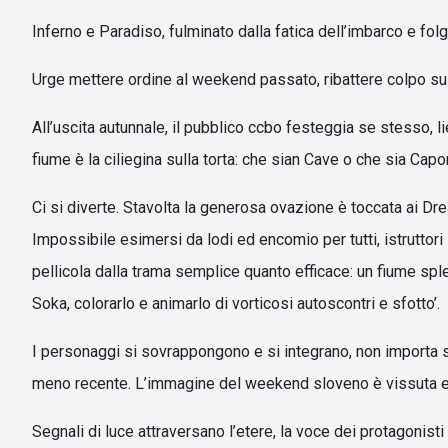
Inferno e Paradiso, fulminato dalla fatica dell’imbarco e fol
Urge mettere ordine al weekend passato, ribattere colpo su c
All’uscita autunnale, il pubblico ccbo festeggia se stesso, l
fiume è la ciliegina sulla torta: che sian Cave o che sia Capo
Ci si diverte. Stavolta la generosa ovazione è toccata ai 
Impossibile esimersi da lodi ed encomio per tutti, istruttori
pellicola dalla trama semplice quanto efficace: un fiume spl
Soka, colorarlo e animarlo di vorticosi autoscontri e sfotto’.
I personaggi si sovrappongono e si integrano, non importa s
meno recente. L’immagine del weekend sloveno è vissuta e r
Segnali di luce attraversano l’etere, la voce dei protagonist