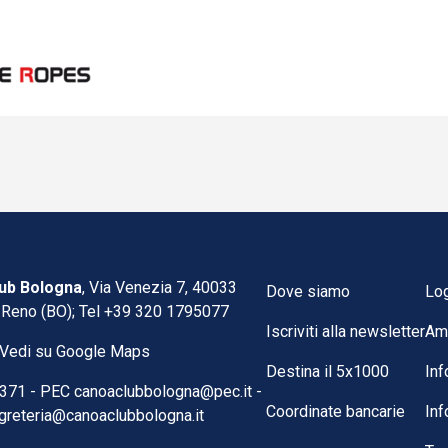
ub Bologna
, Via Venezia 7, 40033
Dove siamo
Lo
 Reno (BO); Tel
+39 320 1795077
Iscriviti alla newsletter
Am
Vedi su Google Maps
Destina il 5x1000
Inf
371 -
PEC
canoaclubbologna@pec.it
-
Coordinate bancarie
Inf
greteria@canoaclubbologna.it