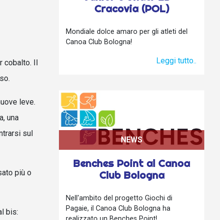
Cracovia (POL)
Mondiale dolce amaro per gli atleti del
Canoa Club Bologna!
Leggi tutto..
 cobalto. Il
so.
nuove leve.
a, una
trarsi sul
NEWS
Benches Point al Canoa
sato più o
Club Bologna
Nell'ambito del progetto Giochi di
Pagaie, il Canoa Club Bologna ha
l bis:
realizzato un Benches Point!