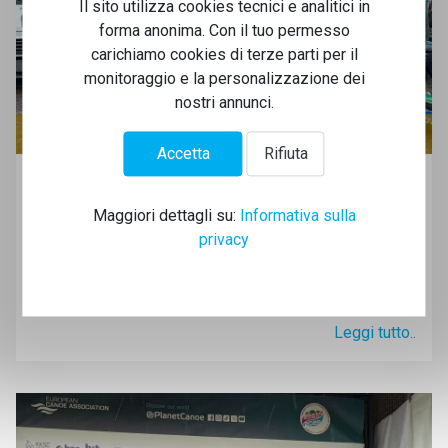
Il sito utilizza cookies tecnici e analitici in
forma anonima. Con il tuo permesso
carichiamo cookies di terze parti per il
monitoraggio e la personalizzazione dei
nostri annunci.
SLALOM NEWS
Accetta
Rifiuta
I risultati agonistici 2025 del Team
Slalom!
Maggiori dettagli su:
Informativa sulla
privacy
Anche il 2025 è stato ricco di soddisfazioni, di seguito i
risultati più importanti conquistati dagli Atleti del Canoa
Club Bologna!
Leggi tutto..