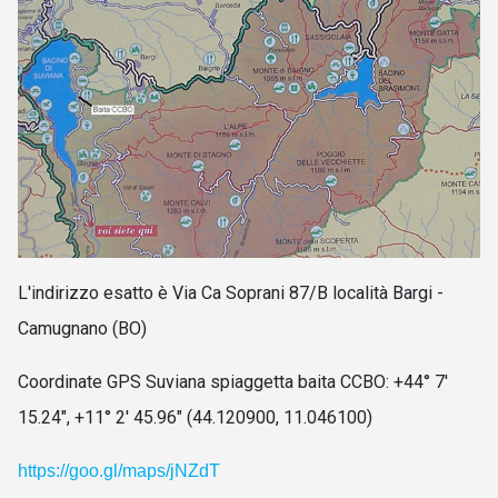
L'indirizzo esatto è
Via Ca Soprani 87/B località Bargi -
Camugnano (BO)
Coordinate GPS Suviana spiaggetta baita CCBO:
+44° 7'
15.24", +11° 2' 45.96" (44.120900, 11.046100)
https://goo.gl/maps/jNZdT