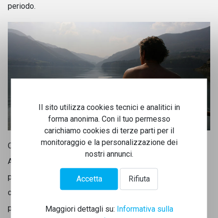
periodo.
Il sito utilizza cookies tecnici e analitici in
forma anonima. Con il tuo permesso
carichiamo cookies di terze parti per il
monitoraggio e la personalizzazione dei
Come funziona? Semplice, basta telefonare o scrivere ad
nostri annunci.
Alberto Pontirol 366 5358203 -
alberto@postainternet.it
per prenotarla e potrete ritirare le chiavi o vi accorderete
Accetta
Rifiuta
con eventuali altri soci che saranno presenti nello stesso
periodo.
Maggiori dettagli su:
Informativa sulla