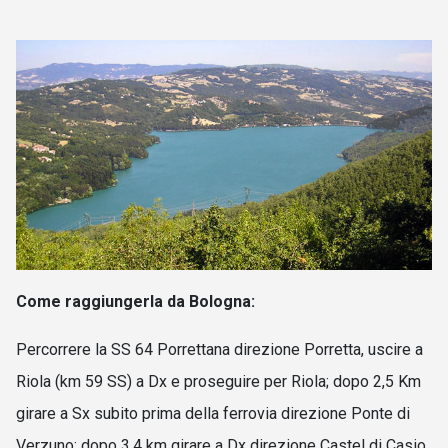
Come raggiungerla da Bologna:
Percorrere la SS 64 Porrettana direzione Porretta, u
scire a
Riola (km 59 SS) a Dx e proseguire per Riola; d
opo 2,5 Km
girare a Sx subito prima della ferrovia direzione Ponte di
Verzuno; d
opo 3,4 km girare a Dx direzione Castel di Casio