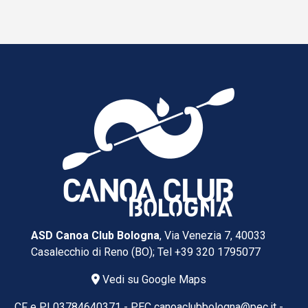
ASD Canoa Club Bologna
, Via Venezia 7, 40033
Casalecchio di Reno (BO); Tel
+39 320 1795077
Vedi su Google Maps
CF e PI 03784640371 -
PEC
canoaclubbologna@pec.it
-