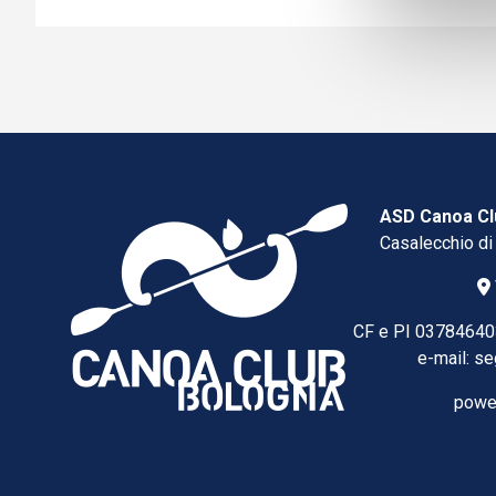
ASD Canoa Cl
Casalecchio di
CF e PI 03784640
e-mail:
se
powe