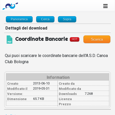
Panoramica
Cerca
Sopra
Dettagli del download
Coordinate Bancarie
Scarica
HOT
Qui puoi scaricare le coordinate bancarie dell'A.S.D. Canoa
Club Bologna
Information
2013-06-10
Creato
Creato da
2019-05-31
Modificato il
Modificato da
7.268
Versione:
Downloads
65.7 KB
Dimensione
Licenza
Prezzo