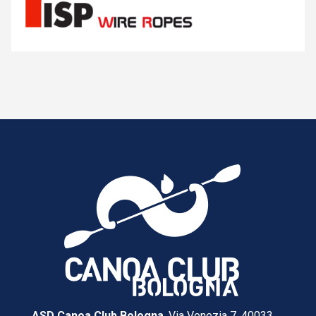
ASD Canoa Club Bologna
, Via Venezia 7, 40033