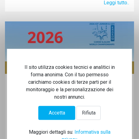
Leggi tutto..
Il sito utilizza cookies tecnici e analitici in
SLALOM NEWS
forma anonima. Con il tuo permesso
Canoa Slalom - Campionato del
carichiamo cookies di terze parti per il
Mondo Junior e Under 23 - Cracovia
monitoraggio e la personalizzazione dei
(POL) 30/6-5/7
nostri annunci.
18 Giugno 2026
Accetta
Rifiuta
E due dei nostri ce li mandiamo pure qui...
Leggi tutto..
Maggiori dettagli su:
Informativa sulla