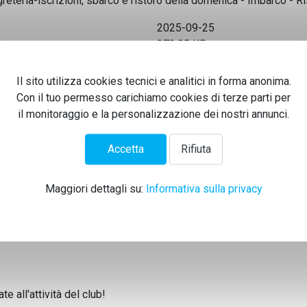
eteria-iscrizioni, sbarco e ristoro della domenica - Imbarco - R
2025-09-25
372.85 KB
Il sito utilizza cookies tecnici e analitici in forma anonima.
Powered by jDownloads
Con il tuo permesso carichiamo cookies di terze parti per
il monitoraggio e la personalizzazione dei nostri annunci.
Accetta
Rifiuta
Maggiori dettagli su:
Informativa sulla privacy
i del Canoa Club:
 all'attività del club!